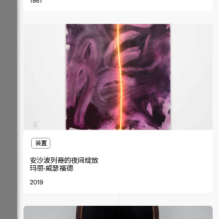
1987
装置
安沙波列哥的夜间绽放
玛丽·威瑟福德
2019