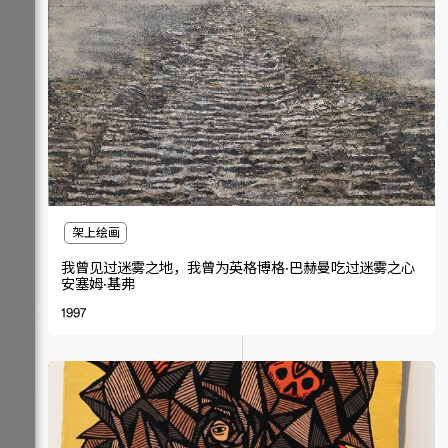
架上绘画
我曾见过迷雾之地，我曾为英格博格·巴赫曼吃过迷雾之心
安塞姆·基弗
1997