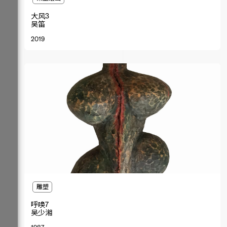
大风3
吴笛
2019
雕塑
呼唤7
吴少湘