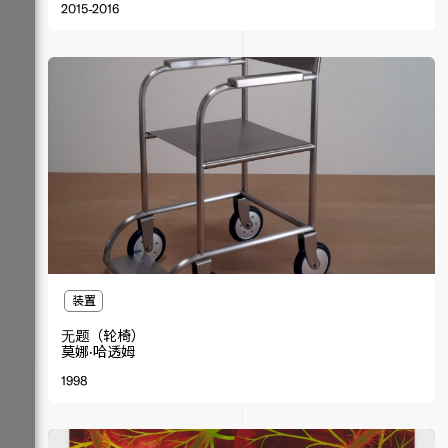
2015-2016
装置
⽆题（轮椅）
莫娜·哈透姆
1998