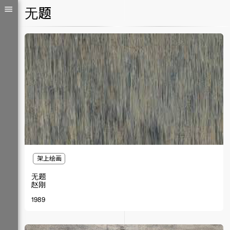
⽆题
架上绘画
⽆题
赵刚
1989